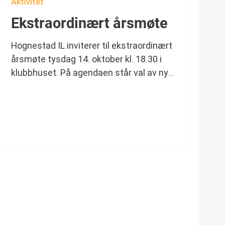
Aktivitet
Ekstraordinært årsmøte
Hognestad IL inviterer til ekstraordinært
årsmøte tysdag 14. oktober kl. 18.30 i
klubbhuset. På agendaen står val av ny
styreleder og sekretær – vel møtt!