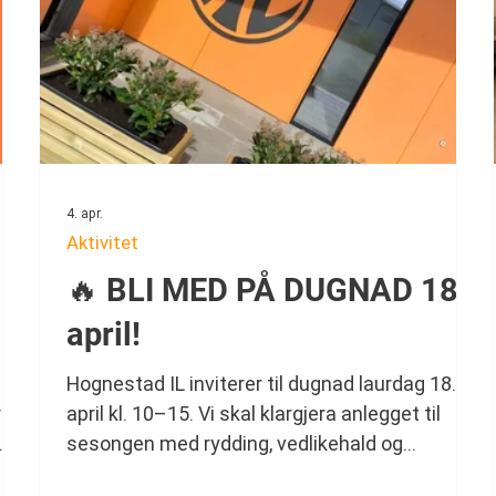
4. apr.
Aktivitet
🔥 BLI MED PÅ DUGNAD 18.
april!
Hognestad IL inviterer til dugnad laurdag 18.
rer
april kl. 10–15. Vi skal klargjera anlegget til
 🎉
sesongen med rydding, vedlikehald og
ne
planting. Ta med familien og bli med på ein