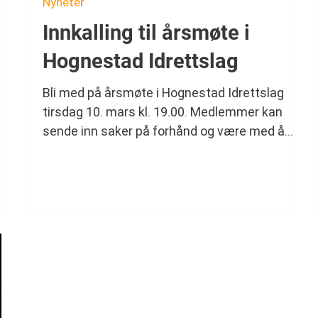
Nyheter
Innkalling til årsmøte i
Hognestad Idrettslag
Bli med på årsmøte i Hognestad Idrettslag
tirsdag 10. mars kl. 19.00. Medlemmer kan
or
sende inn saker på forhånd og være med å
forme utviklingen av laget. Din stemme og ditt
engasjement er viktig!