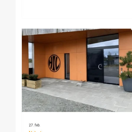
dagen. Vi håper så mange som mulig vil bli
med og feire 17. mai med oss. Program for
dagen: Vi deltar i toget på Hognestad kl. 12.
HIL stiller som nummer 7 og går med fane
Senere deltar vi også i Folketoget, med
oppmøte kl. 15.30 ved Timehallen/Bryne
storhall. HIL stiller i rekke 1. I folketog
27. feb.