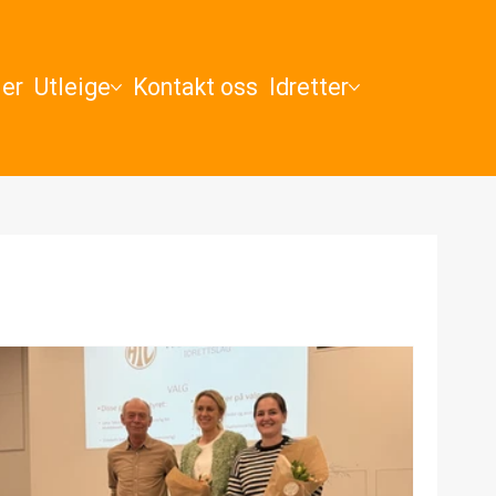
ler
Utleige
Kontakt oss
Idretter