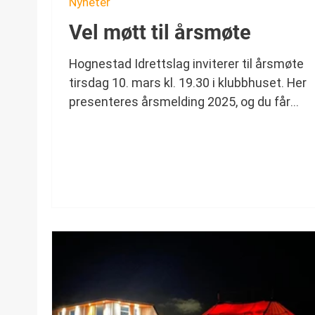
Nyheter
Vel møtt til årsmøte
Hognestad Idrettslag inviterer til årsmøte
tirsdag 10. mars kl. 19.30 i klubbhuset. Her
presenteres årsmelding 2025, og du får
mulighet til å bidra og påvirke veien videre f
idrettslaget.