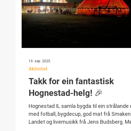
10. sep. 2025
Aktivitet
Takk for ein fantastisk
Hognestad-helg! 🎉
Hognestad IL samla bygda til ein strålande
med fotball, bygdecup, god mat frå Smaken
Landet og livemusikk frå Jens Budsberg. M
fullt dansegolv og topp stemning vart dette