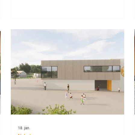
sosial og kjekk dag for bygda!
00.
18. jan.