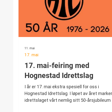
11. mai
17. mai
17. mai-feiring med
Hognestad Idrettslag
I år er 17. mai ekstra spesiell for oss i
Hognestad Idrettslag. I løpet av året marke
idrettslaget vårt nemlig sitt 50-årsjubileum
Derfor håper vi å vise ekstra godt igjen den