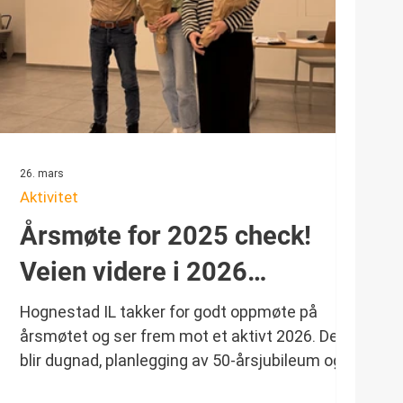
26. mars
Aktivitet
Årsmøte for 2025 check!
Veien videre i 2026…
Hognestad IL takker for godt oppmøte på
årsmøtet og ser frem mot et aktivt 2026. Det
blir dugnad, planlegging av 50-årsjubileum og
nye krefter inn i styret – vi gleder oss til