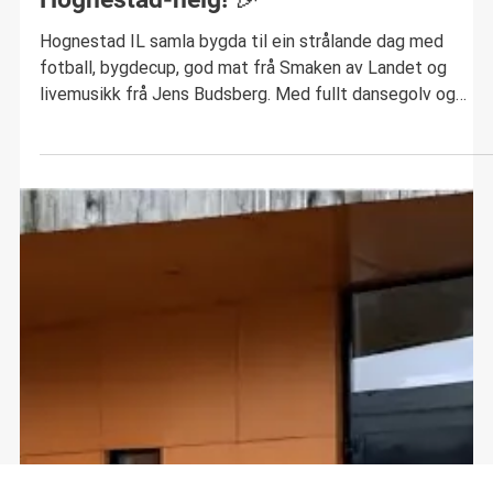
Aktivitet
Takk for ein fantastisk
Hognestad-helg! 🎉
Hognestad IL samla bygda til ein strålande dag med
fotball, bygdecup, god mat frå Smaken av Landet og
livemusikk frå Jens Budsberg. Med fullt dansegolv og
topp stemning vart dette ein kveld mange vil hugse!