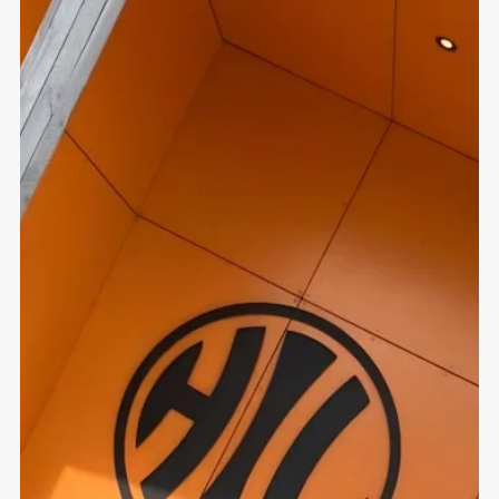
storhall. HIL stiller i rekke 1. I folketog