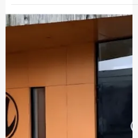
Innkalling til årsmøte i
Hognestad Idrettslag
Bli med på årsmøte i Hognestad Idrettslag tirsdag 10.
mars kl. 19.00. Medlemmer kan sende inn saker på forhånd
og være med å forme utviklingen av laget. Din stemme og
ditt engasjement er viktig!