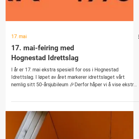
17. mai
17. mai-feiring med
Hognestad Idrettslag
I år er 17. mai ekstra spesiell for oss i Hognestad
Idrettslag. I løpet av året markerer idrettslaget vårt
nemlig sitt 50-årsjubileum 🎉Derfor håper vi å vise ekstra
godt igjen denne dagen. Vi håper så mange som mulig vil
bli med og feire 17. mai med oss. Program for dagen: Vi
deltar i toget på Hognestad kl. 12.00. HIL stiller som
nummer 7 og går med fane Senere deltar vi også i
Folketoget, med oppmøte kl. 15.30 ved Timehallen/Bryne