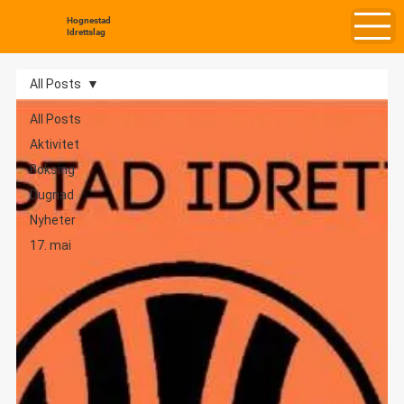
Hognestad
Idrettslag
All Posts
All Posts
Aktivitet
Boksing
Dugnad
Nyheter
17. mai