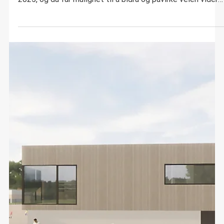
Nyheter
Vel møtt til årsmøte
Hognestad Idrettslag inviterer til årsmøte tirsdag 10.
mars kl. 19.30 i klubbhuset. Her presenteres årsmelding
2025, og du får mulighet til å bidra og påvirke veien videre
for idrettslaget.